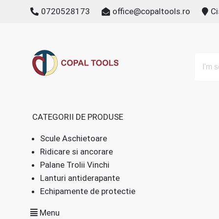
Skip
0720528173
office@copaltools.ro
Ci
to
content
All Categories
CATEGORII DE PRODUSE
Scule Aschietoare
Ridicare si ancorare
Palane Trolii Vinchi
Lanturi antiderapante
Echipamente de protectie
Menu