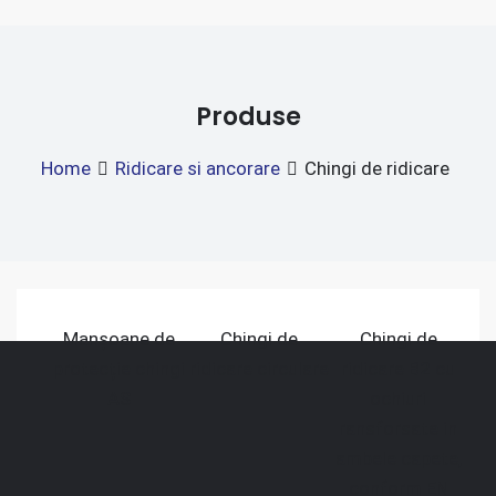
Produse
Home
Ridicare si ancorare
Chingi de ridicare
Manșoane de
Chingi de
Chingi de
protecție chingi
ridicare circulare
ridicare B2 cu
AS
ochiuri
ransforsate in
ambele capete,
conform EN